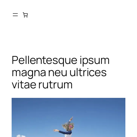
Skip
to
content
Pellentesque ipsum
magna neu ultrices
vitae rutrum