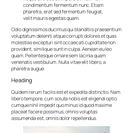
condimentum fermentum nunc. Etiam
pharetra, erat sed fermentum feugiat,
velit mauris egestas quam.
Odio dignissimos ducimus qui blanditiis praesentium
voluptatum deleniti atque corrupti dolores et quas
molestias excepturi sint occaecati cupiditate non
provident, similique sunt in culpa. Aenean eu leo
quam. Pellentesque ornare sem lacinia quam
venenatis vestibulum. Nulla vitae elit libero, a
pharetra augue.
Heading
Quidem rerum facilis est et expedita distinctio. Nam
libero tempore, cum soluta nobis est eligendi optio
cumque nihil impedit quo minus id quod maxime
placeat facere possimus, omnis voluptas
assumenda est, omnis dolor repellendus.