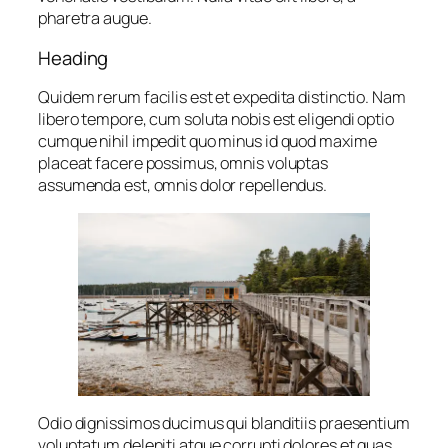
pharetra augue.
Heading
Quidem rerum facilis est et expedita distinctio. Nam
libero tempore, cum soluta nobis est eligendi optio
cumque nihil impedit quo minus id quod maxime
placeat facere possimus, omnis voluptas
assumenda est, omnis dolor repellendus.
Odio dignissimos ducimus qui blanditiis praesentium
voluptatum deleniti atque corrupti dolores et quas