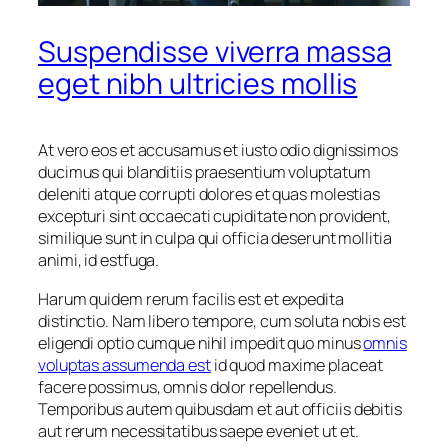
Suspendisse viverra massa
eget nibh ultricies mollis
At vero eos et accusamus et iusto odio dignissimos
ducimus qui blanditiis praesentium voluptatum
deleniti atque corrupti dolores et quas molestias
excepturi sint occaecati cupiditate non provident,
similique sunt in culpa qui officia deserunt mollitia
animi, id estfuga.
Harum quidem rerum facilis est et expedita
distinctio. Nam libero tempore, cum soluta nobis est
eligendi optio cumque nihil impedit quo minus
omnis
voluptas assumenda est
id quod maxime placeat
facere possimus, omnis dolor repellendus.
Temporibus autem quibusdam et aut officiis debitis
aut rerum necessitatibus saepe eveniet ut et.