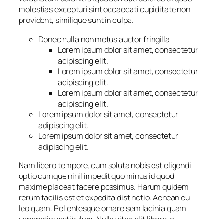
molestias excepturi sint occaecati cupiditate non
provident, similique sunt in culpa.
Donec nulla non metus auctor fringilla
Lorem ipsum dolor sit amet, consectetur
adipiscing elit.
Lorem ipsum dolor sit amet, consectetur
adipiscing elit.
Lorem ipsum dolor sit amet, consectetur
adipiscing elit.
Lorem ipsum dolor sit amet, consectetur
adipiscing elit.
Lorem ipsum dolor sit amet, consectetur
adipiscing elit.
Nam libero tempore, cum soluta nobis est eligendi
optio cumque nihil impedit quo minus id quod
maxime placeat facere possimus. Harum quidem
rerum facilis est et expedita distinctio. Aenean eu
leo quam. Pellentesque ornare sem lacinia quam
venenatis vestibulum. Nulla vitae elit libero, a