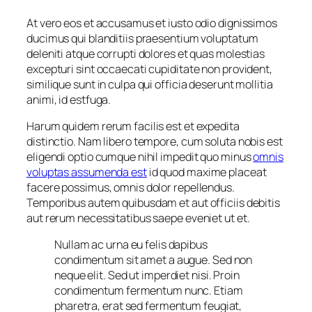
At vero eos et accusamus et iusto odio dignissimos
ducimus qui blanditiis praesentium voluptatum
deleniti atque corrupti dolores et quas molestias
excepturi sint occaecati cupiditate non provident,
similique sunt in culpa qui officia deserunt mollitia
animi, id estfuga.
Harum quidem rerum facilis est et expedita
distinctio. Nam libero tempore, cum soluta nobis est
eligendi optio cumque nihil impedit quo minus
omnis
voluptas assumenda est
id quod maxime placeat
facere possimus, omnis dolor repellendus.
Temporibus autem quibusdam et aut officiis debitis
aut rerum necessitatibus saepe eveniet ut et.
Nullam ac urna eu felis dapibus
condimentum sit amet a augue. Sed non
neque elit. Sed ut imperdiet nisi. Proin
condimentum fermentum nunc. Etiam
pharetra, erat sed fermentum feugiat,