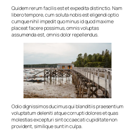
Quidem rerum facilis est et expedita distinctio. Nam
libero tempore, cum soluta nobis est eligendi optio
cumque nihil impedit quo minus id quod maxime
placeat facere possimus, omnis voluptas
assumenda est, omnis dolor repellendus.
Odio dignissimos ducimus qui blanditiis praesentium
voluptatum deleniti atque corrupti dolores et quas
molestias excepturi sint occaecati cupiditate non
provident, similique sunt in culpa.