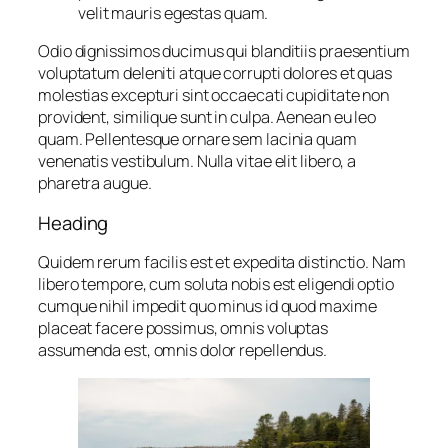
velit mauris egestas quam.
Odio dignissimos ducimus qui blanditiis praesentium
voluptatum deleniti atque corrupti dolores et quas
molestias excepturi sint occaecati cupiditate non
provident, similique sunt in culpa. Aenean eu leo
quam. Pellentesque ornare sem lacinia quam
venenatis vestibulum. Nulla vitae elit libero, a
pharetra augue.
Heading
Quidem rerum facilis est et expedita distinctio. Nam
libero tempore, cum soluta nobis est eligendi optio
cumque nihil impedit quo minus id quod maxime
placeat facere possimus, omnis voluptas
assumenda est, omnis dolor repellendus.