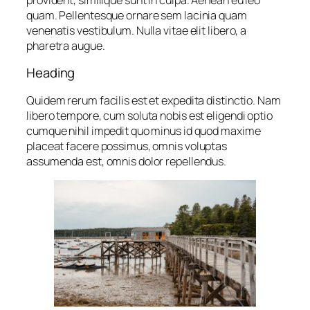
quam. Pellentesque ornare sem lacinia quam
venenatis vestibulum. Nulla vitae elit libero, a
pharetra augue.
Heading
Quidem rerum facilis est et expedita distinctio. Nam
libero tempore, cum soluta nobis est eligendi optio
cumque nihil impedit quo minus id quod maxime
placeat facere possimus, omnis voluptas
assumenda est, omnis dolor repellendus.