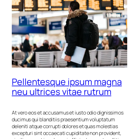
Pellentesque ipsum magna
neu ultrices vitae rutrum
At vero eos et accusamus et iusto odio dignissimos
ducimus qui blanditiis praesentium voluptatum
deleniti atque corrupti dolores et quas molestias
excepturi sint occaecati cupiditate non provident,