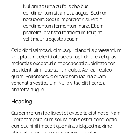
Nullam ac urna eu felis dapibus
condimentum sit amet a augue. Sed non
neque elit. Sed ut imperdiet nisi. Proin
condimentum fermentum nunc. Etiam
pharetra, erat sed fermentum feugiat,
velit mauris egestas quam.
Odio dignissimos ducimus qui blanditiis praesentium
voluptatum deleniti atque corrupti dolores et quas
molestias excepturi sint occaecati cupiditate non
provident, similique sunt in culpa. Aenean eu leo
quam. Pellentesque ornare sem lacinia quam
venenatis vestibulum. Nulla vitae elit libero, a
pharetra augue.
Heading
Quidem rerum facilis est et expedita distinctio. Nam
libero tempore, cum soluta nobis est eligendi optio
cumque nihil impedit quo minus id quod maxime
placeat facere possimus, omnis voluptas