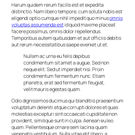
Harum quidem rerum facilis est et expedita
distinctio. Nam libero tempore, cum soluta nobis est
eligendi optio cumque nihil impedit quo minus
omnis
voluptas assumenda est
id quod maxime placeat
facere possimus, omnis dolor repellendus.
Temporibus autem quibusdam et aut officiis debitis
aut rerum necessitatibus saepe eveniet ut et.
Nullam ac urna eu felis dapibus
condimentum sit amet a augue. Sed non
neque elit. Sed ut imperdiet nisi. Proin
condimentum fermentum nunc. Etiam
pharetra, erat sed fermentum feugiat,
velit mauris egestas quam.
Odio dignissimos ducimus qui blanditiis praesentium
voluptatum deleniti atque corrupti dolores et quas
molestias excepturi sint occaecati cupiditate non
provident, similique sunt in culpa. Aenean eu leo
quam. Pellentesque ornare sem lacinia quam
venenatis vestibulum. Nulla vitae elit libero, a