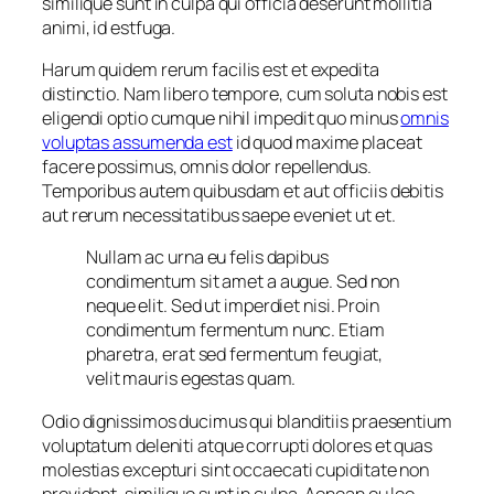
similique sunt in culpa qui officia deserunt mollitia
animi, id estfuga.
Harum quidem rerum facilis est et expedita
distinctio. Nam libero tempore, cum soluta nobis est
eligendi optio cumque nihil impedit quo minus
omnis
voluptas assumenda est
id quod maxime placeat
facere possimus, omnis dolor repellendus.
Temporibus autem quibusdam et aut officiis debitis
aut rerum necessitatibus saepe eveniet ut et.
Nullam ac urna eu felis dapibus
condimentum sit amet a augue. Sed non
neque elit. Sed ut imperdiet nisi. Proin
condimentum fermentum nunc. Etiam
pharetra, erat sed fermentum feugiat,
velit mauris egestas quam.
Odio dignissimos ducimus qui blanditiis praesentium
voluptatum deleniti atque corrupti dolores et quas
molestias excepturi sint occaecati cupiditate non
provident, similique sunt in culpa. Aenean eu leo