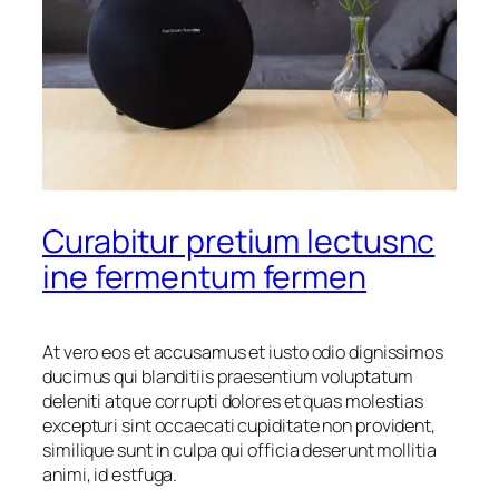
Curabitur pretium lectusnc
ine fermentum fermen
At vero eos et accusamus et iusto odio dignissimos
ducimus qui blanditiis praesentium voluptatum
deleniti atque corrupti dolores et quas molestias
excepturi sint occaecati cupiditate non provident,
similique sunt in culpa qui officia deserunt mollitia
animi, id estfuga.