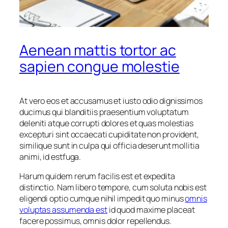
Aenean mattis tortor ac
sapien congue molestie
At vero eos et accusamus et iusto odio dignissimos
ducimus qui blanditiis praesentium voluptatum
deleniti atque corrupti dolores et quas molestias
excepturi sint occaecati cupiditate non provident,
similique sunt in culpa qui officia deserunt mollitia
animi, id estfuga.
Harum quidem rerum facilis est et expedita
distinctio. Nam libero tempore, cum soluta nobis est
eligendi optio cumque nihil impedit quo minus
omnis
voluptas assumenda est
id quod maxime placeat
facere possimus, omnis dolor repellendus.