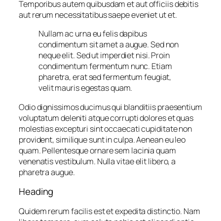
Temporibus autem quibusdam et aut officiis debitis
aut rerum necessitatibus saepe eveniet ut et.
Nullam ac urna eu felis dapibus
condimentum sit amet a augue. Sed non
neque elit. Sed ut imperdiet nisi. Proin
condimentum fermentum nunc. Etiam
pharetra, erat sed fermentum feugiat,
velit mauris egestas quam.
Odio dignissimos ducimus qui blanditiis praesentium
voluptatum deleniti atque corrupti dolores et quas
molestias excepturi sint occaecati cupiditate non
provident, similique sunt in culpa. Aenean eu leo
quam. Pellentesque ornare sem lacinia quam
venenatis vestibulum. Nulla vitae elit libero, a
pharetra augue.
Heading
Quidem rerum facilis est et expedita distinctio. Nam