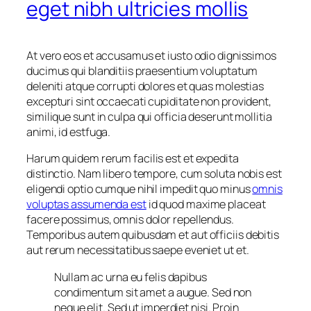
eget nibh ultricies mollis
At vero eos et accusamus et iusto odio dignissimos
ducimus qui blanditiis praesentium voluptatum
deleniti atque corrupti dolores et quas molestias
excepturi sint occaecati cupiditate non provident,
similique sunt in culpa qui officia deserunt mollitia
animi, id estfuga.
Harum quidem rerum facilis est et expedita
distinctio. Nam libero tempore, cum soluta nobis est
eligendi optio cumque nihil impedit quo minus
omnis
voluptas assumenda est
id quod maxime placeat
facere possimus, omnis dolor repellendus.
Temporibus autem quibusdam et aut officiis debitis
aut rerum necessitatibus saepe eveniet ut et.
Nullam ac urna eu felis dapibus
condimentum sit amet a augue. Sed non
neque elit. Sed ut imperdiet nisi. Proin