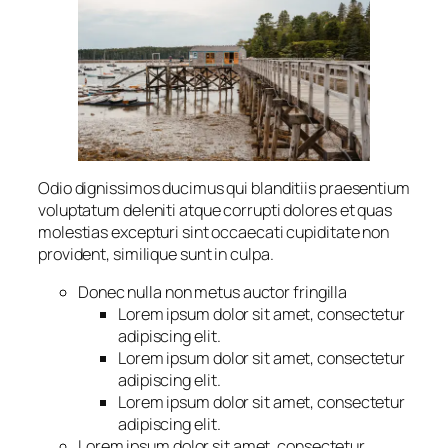
Odio dignissimos ducimus qui blanditiis praesentium
voluptatum deleniti atque corrupti dolores et quas
molestias excepturi sint occaecati cupiditate non
provident, similique sunt in culpa.
Donec nulla non metus auctor fringilla
Lorem ipsum dolor sit amet, consectetur
adipiscing elit.
Lorem ipsum dolor sit amet, consectetur
adipiscing elit.
Lorem ipsum dolor sit amet, consectetur
adipiscing elit.
Lorem ipsum dolor sit amet, consectetur