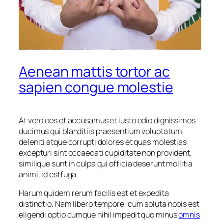
Aenean mattis tortor ac
sapien congue molestie
At vero eos et accusamus et iusto odio dignissimos
ducimus qui blanditiis praesentium voluptatum
deleniti atque corrupti dolores et quas molestias
excepturi sint occaecati cupiditate non provident,
similique sunt in culpa qui officia deserunt mollitia
animi, id estfuga.
Harum quidem rerum facilis est et expedita
distinctio. Nam libero tempore, cum soluta nobis est
eligendi optio cumque nihil impedit quo minus
omnis