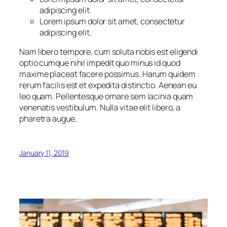
adipiscing elit.
Lorem ipsum dolor sit amet, consectetur
adipiscing elit.
Nam libero tempore, cum soluta nobis est eligendi
optio cumque nihil impedit quo minus id quod
maxime placeat facere possimus. Harum quidem
rerum facilis est et expedita distinctio. Aenean eu
leo quam. Pellentesque ornare sem lacinia quam
venenatis vestibulum. Nulla vitae elit libero, a
pharetra augue.
January 11, 2019