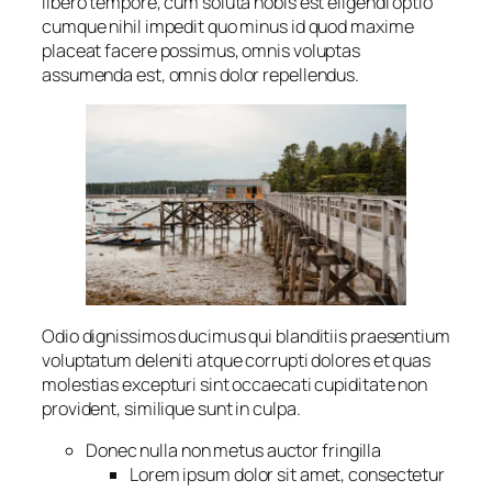
libero tempore, cum soluta nobis est eligendi optio
cumque nihil impedit quo minus id quod maxime
placeat facere possimus, omnis voluptas
assumenda est, omnis dolor repellendus.
Odio dignissimos ducimus qui blanditiis praesentium
voluptatum deleniti atque corrupti dolores et quas
molestias excepturi sint occaecati cupiditate non
provident, similique sunt in culpa.
Donec nulla non metus auctor fringilla
Lorem ipsum dolor sit amet, consectetur