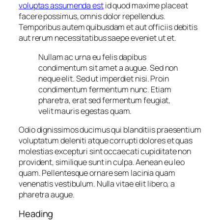
voluptas assumenda est
id quod maxime placeat
facere possimus, omnis dolor repellendus.
Temporibus autem quibusdam et aut officiis debitis
aut rerum necessitatibus saepe eveniet ut et.
Nullam ac urna eu felis dapibus
condimentum sit amet a augue. Sed non
neque elit. Sed ut imperdiet nisi. Proin
condimentum fermentum nunc. Etiam
pharetra, erat sed fermentum feugiat,
velit mauris egestas quam.
Odio dignissimos ducimus qui blanditiis praesentium
voluptatum deleniti atque corrupti dolores et quas
molestias excepturi sint occaecati cupiditate non
provident, similique sunt in culpa. Aenean eu leo
quam. Pellentesque ornare sem lacinia quam
venenatis vestibulum. Nulla vitae elit libero, a
pharetra augue.
Heading