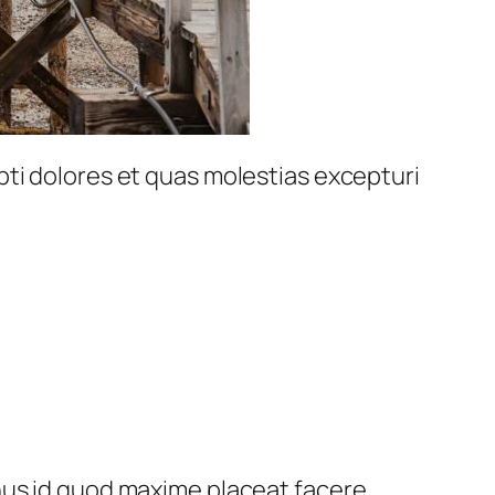
pti dolores et quas molestias excepturi
nus id quod maxime placeat facere