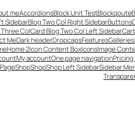
out me
Accordions
Block Unit Test
Blockqoute
B
ft Sidebar
Blog Two Col Right Sidebar
Buttons
C
 Three Col
Card Blog Two Col Left Sidebar
Car
ct Me
Dark header
Dropcaps
Features
Galleries
me
Home 2
Icon Content Box
Icons
Image Conte
count
My account
One page navigation
Pricing
 Page
Shop
Shop
Shop Left Sidebar
Sidebar Me
Transpare