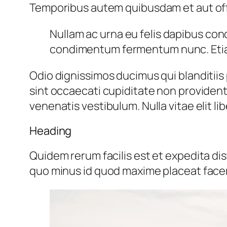
Temporibus autem quibusdam et aut offi
Nullam ac urna eu felis dapibus con
condimentum fermentum nunc. Etiam
Odio dignissimos ducimus qui blanditiis
sint occaecati cupiditate non provident
venenatis vestibulum. Nulla vitae elit li
Heading
Quidem rerum facilis est et expedita di
quo minus id quod maxime placeat face