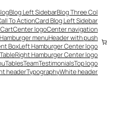
log
Blog Left Sidebar
Blog Three Col
all To Action
Card Blog Left Sidebar
t
Cart
Center logo
Center navigation
Hamburger menu
Header with push
nt Box
Left Hamburger Center logo
 Table
Right Hamburger Center logo
nu
Tables
Team
Testimonials
Top logo
nt header
Typography
White header