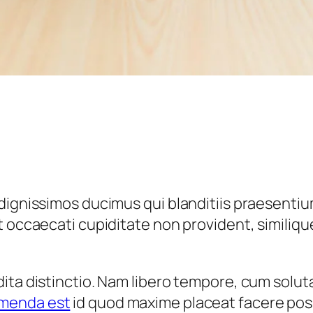
dignissimos ducimus qui blanditiis praesentiu
 occaecati cupiditate non provident, similique
ita distinctio. Nam libero tempore, cum soluta
umenda est
id quod maxime placeat facere pos