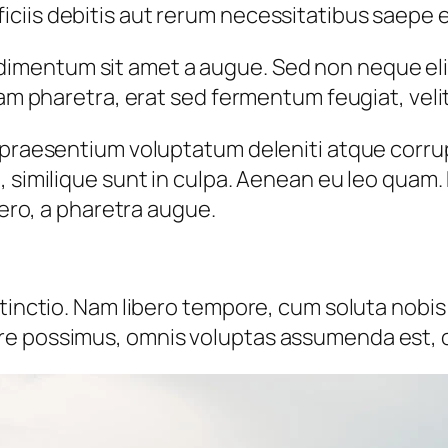
ciis debitis aut rerum necessitatibus saepe e
dimentum sit amet a augue. Sed non neque elit.
 pharetra, erat sed fermentum feugiat, veli
 praesentium voluptatum deleniti atque corru
, similique sunt in culpa. Aenean eu leo quam
bero, a pharetra augue.
stinctio. Nam libero tempore, cum soluta nobis
re possimus, omnis voluptas assumenda est, o