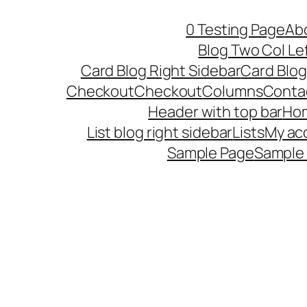
Skip
0 Testing Page
Ab
to
Blog Two Col Le
content
Card Blog Right Sidebar
Card Blog
Checkout
Checkout
Columns
Conta
Header with top bar
Ho
List blog right sidebar
Lists
My ac
Sample Page
Sample