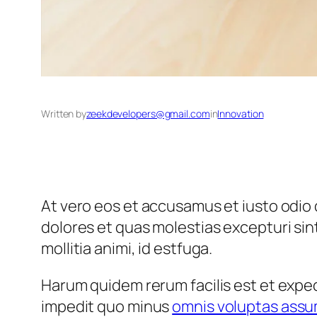
Written by
zeekdevelopers@gmail.com
in
Innovation
At vero eos et accusamus et iusto odio 
dolores et quas molestias excepturi sint
mollitia animi, id estfuga.
Harum quidem rerum facilis est et exped
impedit quo minus
omnis voluptas ass